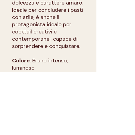
dolcezza e carattere amaro.
Ideale per concludere i pasti
con stile, è anche il
protagonista ideale per
cocktail creativi e
contemporanei, capace di
sorprendere e conquistare.
Colore
: Bruno intenso,
luminoso
Aroma:
Ricco e intrigante,
con eleganti note erbacee,
floreali e speziate
Gusto:
Avvolgente e
persistente, con un perfetto
equilibrio tra freschezza e
intensità.
Grado alcolico:
26% Vol.
Volume:
500ml