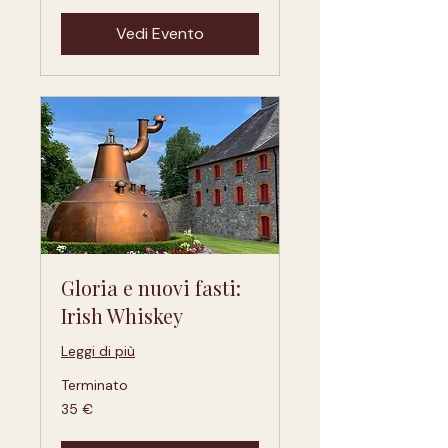
Vedi Evento
Gloria e nuovi fasti:
Irish Whiskey
Leggi di più
Terminato
35
35 €
euro