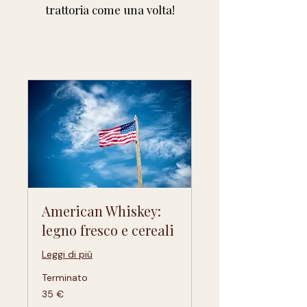
trattoria come una volta!
American Whiskey:
legno fresco e cereali
Leggi di più
Terminato
35
35 €
euro