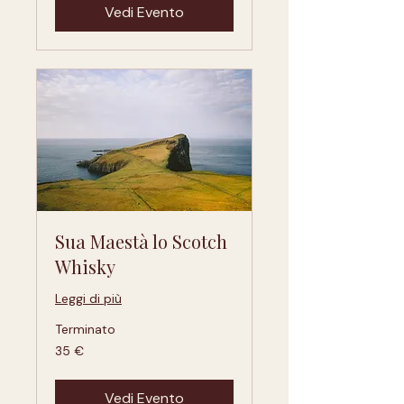
Vedi Evento
Sua Maestà lo Scotch
Whisky
Leggi di più
Terminato
35
35 €
euro
Vedi Evento