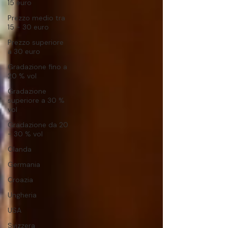
15 euro
Prezzo medio tra
15 - 30 euro
Prezzo superiore
a 30 euro
Gradazione fino a
20 % vol
Gradazione
superiore a 30 %
vol
Gradazione da 20
- 30 % vol
Olanda
Germania
Croazia
Ungheria
USA
Svizzera