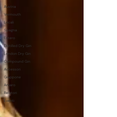
Austria
Vermouth
Locali
Spagna
Estero
Distilled Dry Gin
London Dry Gin
Compound Gin
Accessori
Giappone
Amaro
Relatori
Eventi