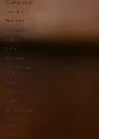
Mixamarology
Distilleria
Piemonte
Lombardia
Molise
Sicilia
Basilicata
Friuli-Venezia
Giulia
Veneto
Calabria
Puglia
Valle D'Aosta
Trentino-Alto
Adige
Lazio