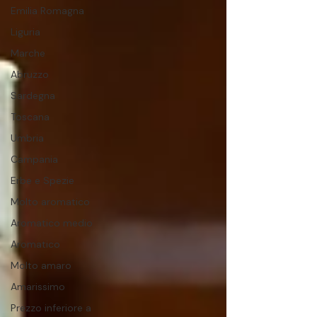
Emilia Romagna
Liguria
Marche
Abruzzo
Sardegna
Toscana
Umbria
Campania
Erbe e Spezie
Molto aromatico
Aromatico medio
Aromatico
Molto amaro
Amarissimo
Prezzo inferiore a