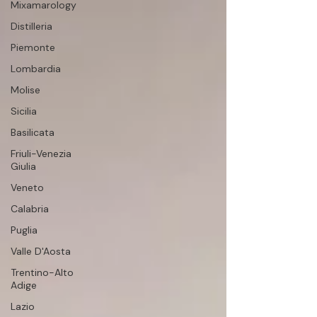
Mixamarology
Distilleria
Piemonte
Lombardia
Molise
Sicilia
Basilicata
Friuli-Venezia
Giulia
Veneto
Calabria
Puglia
Valle D'Aosta
Trentino-Alto
Adige
Lazio