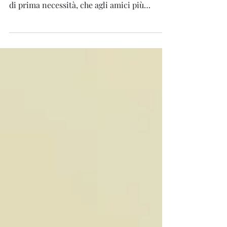
📺 La storia dell'amaro Rupes ci racconta di
Vincenzo di Roccella, commerciante di beni
di prima necessità, che agli amici più
fidati,...