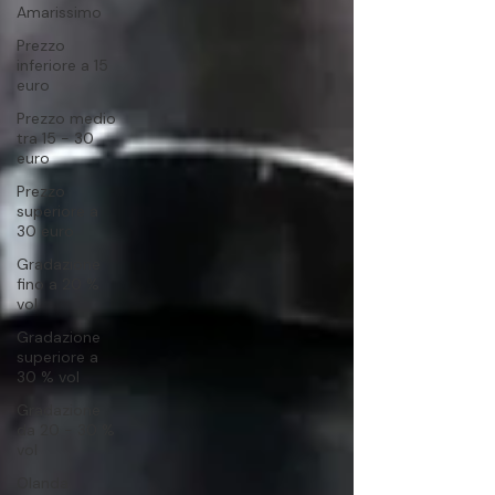
Amarissimo
Prezzo
inferiore a 15
euro
Prezzo medio
tra 15 - 30
euro
Prezzo
superiore a
30 euro
Gradazione
fino a 20 %
vol
Gradazione
superiore a
30 % vol
Gradazione
da 20 - 30 %
vol
Olanda