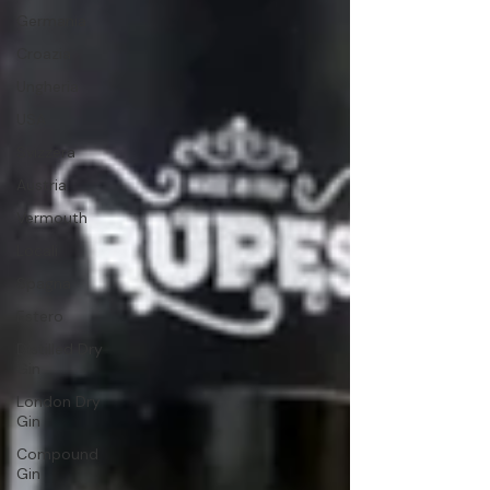
Germania
Croazia
Ungheria
USA
Svizzera
Austria
Vermouth
Locali
Spagna
Estero
Distilled Dry
Gin
London Dry
Gin
Compound
Gin