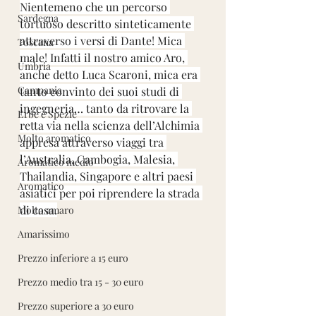
Nientemeno che un percorso 
Sardegna
tortuoso descritto sinteticamente 
attraverso i versi di Dante! Mica 
Toscana
male! Infatti il nostro amico Aro, 
Umbria
anche detto Luca Scaroni, mica era 
Campania
tanto convinto dei suoi studi di 
ingegneria… tanto da ritrovare la 
Erbe e Spezie
retta via nella scienza dell’Alchimia 
Molto aromatico
appresa attraverso viaggi tra 
l’Australia, Cambogia, Malesia, 
Aromatico medio
Thailandia, Singapore e altri paesi 
Aromatico
asiatici per poi riprendere la strada 
di casa.
Molto amaro
Amarissimo
Prezzo inferiore a 15 euro
Prezzo medio tra 15 - 30 euro
Prezzo superiore a 30 euro