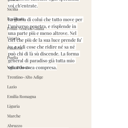
voi ch’entrate.
Sicilia
Basilicata
La gloria di colui che tutto move per 
l’universo penetra, e risplende in 
Friuli-Venezia Giulia
una parte più e meno altrove. Nel 
Veneto
ciel che più de la sua luce prende fu’ 
io, e vidi cose che ridire né sa né 
Calabria
può chi di là sù discende. La forma 
Puglia
general di paradiso già tutta mio 
sguardo avea compresa.
Valle D'Aosta
Trentino-Alto Adige
Lazio
Emilia Romagna
Liguria
Marche
Abruzzo