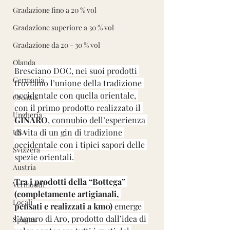
Gradazione fino a 20 % vol
Gradazione superiore a 30 % vol
Gradazione da 20 - 30 % vol
Olanda
Bresciano DOC, nei suoi prodotti 
Germania
troviamo l’unione della tradizione 
occidentale con quella orientale, 
Croazia
con il primo prodotto realizzato il 
Ungheria
GINARO
, connubio dell’esperienza 
di vita di un gin di tradizione 
USA
occidentale con i tipici sapori delle 
Svizzera
spezie orientali.
Austria
Tra i prodotti della “Bottega” 
Vermouth
(completamente artigianali, 
Locali
pensati e realizzati a km0) 
emerge 
l’Amaro di Aro, prodotto dall’idea di 
Spagna