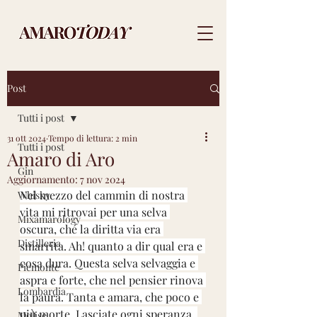
Post
Tutti i post
31 ott 2024
Tempo di lettura: 2 min
Tutti i post
Amaro di Aro
Gin
Aggiornamento:
7 nov 2024
Nel mezzo del cammin di nostra 
Whisky
vita mi ritrovai per una selva 
Mixamarology
oscura, ché la diritta via era 
Distilleria
smarrita. Ah! quanto a dir qual era e 
cosa dura. Questa selva selvaggia e 
Piemonte
aspra e forte, che nel pensier rinova 
Lombardia
la paura. Tanta e amara, che poco e 
più morte. Lasciate ogni speranza, 
Molise