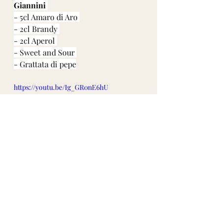
Giannini 
- 5cl Amaro di Aro 
- 2cl Brandy 
- 2cl Aperol 
- Sweet and Sour 
- Grattata di pepe
https://youtu.be/Ig_GR0nE6hU
Amaro di Aro dal Moscow Mule 
Bar 
- Amaro di Aro 
- Orzata 
- Latte di Mandorle 