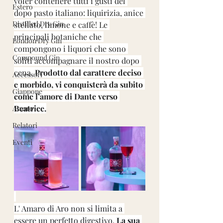
voler contenere tutti i gusti del 
Estero
dopo pasto italiano: liquirizia, anice 
Distilled Dry Gin
stellato, limone e caffè! Le 
principali botaniche che 
London Dry Gin
compongono i liquori che sono 
Compound Gin
soliti accompagnare il nostro dopo 
cena. 
Prodotto dal carattere deciso 
Accessori
e morbido, vi conquisterà da subito 
Giappone
come l’amore di Dante verso 
Beatrice.
Amaro
Relatori
Eventi
L' Amaro di Aro non si limita a 
essere un perfetto digestivo. 
La sua 