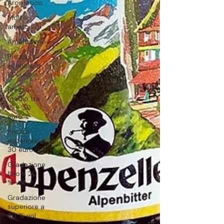
Aromatico
Molto
amaro
Amarissimo
Prezzo
inferiore a
15 euro
Prezzo
medio tra
15 - 30
euro
Prezzo
superiore a
30 euro
Gradazione
fino a 20
% vol
Gradazione
superiore a
30 % vol