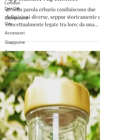
London
Dry Gin
Appenzeller Alpenbitter
Compound
Gin
🌿Nella parola erbario confluiscono due
Accessori
definizioni diverse, seppur storicamente e
concettualmente legate tra loro: da una
Giappone
parte un...
Amaro
Relatori
Eventi