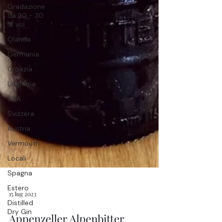
Gradazione
da 20 - 30
% vol
Olanda
Germania
Croazia
Ungheria
USA
Svizzera
Austria
Vermouth
Locali
Spagna
Estero
Distilled
Dry Gin
15 lug 2023