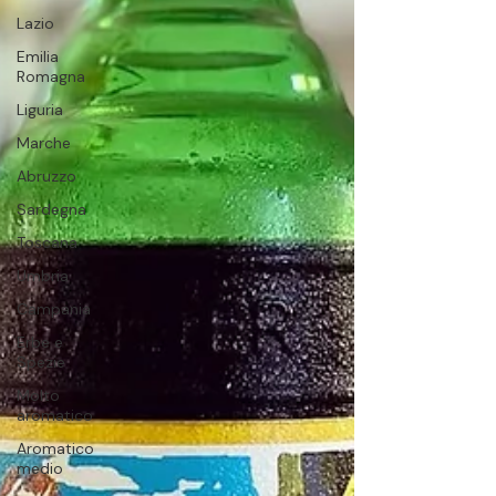
Lazio
Emilia
Romagna
Liguria
Marche
Abruzzo
Sardegna
Toscana
Umbria
Campania
Erbe e
Spezie
Molto
aromatico
Aromatico
medio