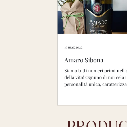
Valle D'Aosta
Trentin
Abruzzo
Sardegna
16 mag 2022
Amaro Sibona
Molto aromatico
Aro
Siamo tutti numeri primi nell
della vita! Ognuno di noi cela 
personalità unica, caratterizza
sentimenti, emozioni,...
PRODUC