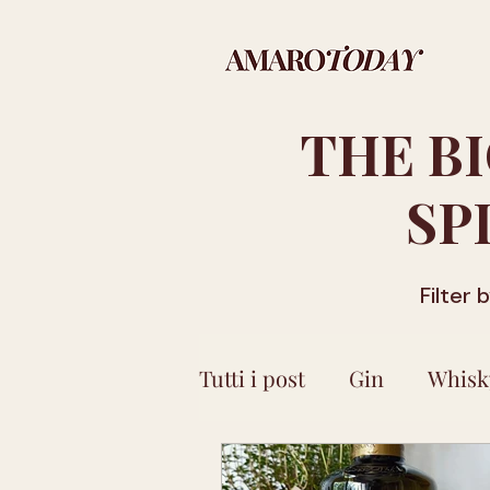
THE B
SP
Filter 
Tutti i post
Gin
Whisk
Molise
Sicilia
Bas