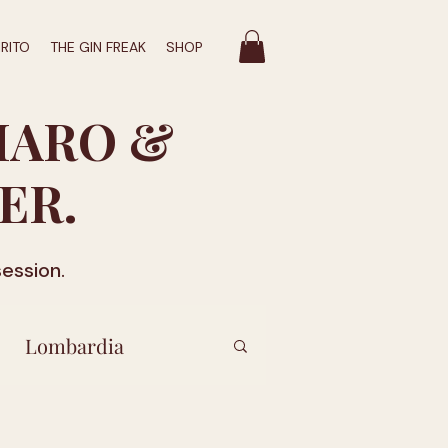
IRITO
THE GIN FREAK
SHOP
MARO &
ER.
session.
Lombardia
labria
Puglia