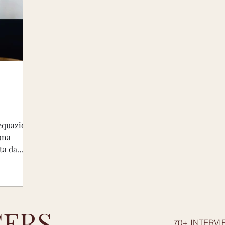
o-Alto Adige
Lazio
Emilia Romagna
Li
Toscana
Umbria
Campania
Erbe e S
matico medio
Aromatico
Molto amaro
'equazione
una
ta da
ERS
70+ INTERVI