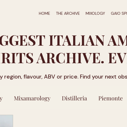
HOME
THE ARCHIVE
MIXOLOGY
GAIO SP
IGGEST ITALIAN A
IRITS ARCHIVE. EV
by region, flavour, ABV or price. Find your next ob
y
Mixamarology
Distilleria
Piemonte
ilicata
Friuli-Venezia Giulia
Veneto
Ca