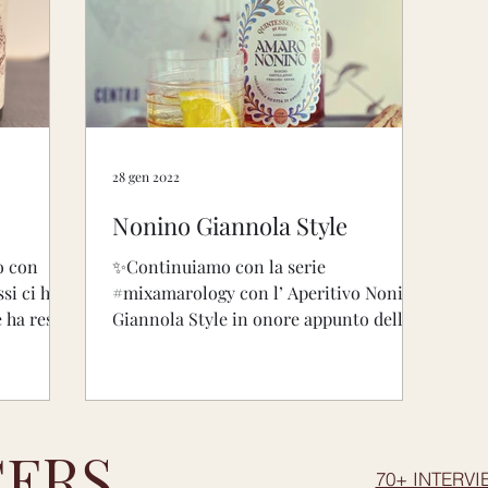
28 gen 2022
Nonino Giannola Style
o con
✨Continuiamo con la serie
si ci ha
#mixamarology con l’ Aperitivo Nonino
e ha reso
Giannola Style in onore appunto della
Regina della Grappa Nonino! 🍹Un...
ERS
70+ INTERVI