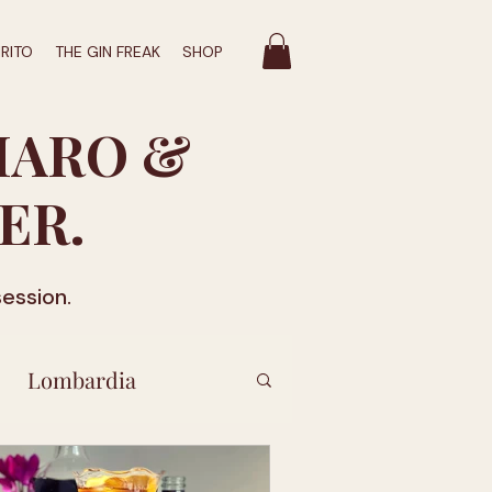
IRITO
THE GIN FREAK
SHOP
MARO &
ER.
session.
Lombardia
labria
Puglia