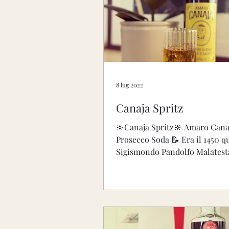
Valle D'Aosta
Trentin
Abruzzo
Sardegna
8 lug 2022
Canaja Spritz
Molto aromatico
Aro
🔆Canaja Spritz🔆 Amaro Cana
Prosecco Soda 📝 Era il 1450 
Sigismondo Pandolfo Malatesta,
cui dominio febbri malariche..