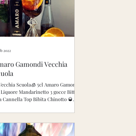
guria
Marche
pezie
eb 2022
maro Gamondi Vecchia
Amarissimo
cuola
Vecchia Scuola🧊 5cl Amaro Gamondi
l Liquore Mandarinetto 3 gocce Bitter
la Cannella Top Bibita Chinotto 🥃
aro Gamondi è...