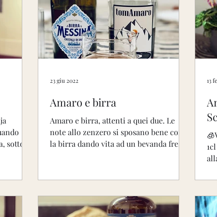
o-Alto Adige
Lazio
Emilia Romagna
Li
Toscana
Umbria
Campania
Erbe e S
23 giu 2022
13 f
Amaro e birra
A
matico medio
Aromatico
Molto amaro
S
ja
Amaro e birra, attenti a quei due. Le
quando
note allo zenzero si sposano bene con
🧊
 sotto il
la birra dando vita ad un bevanda fresca
1c
.
e leggera, ottimo...
al
Am