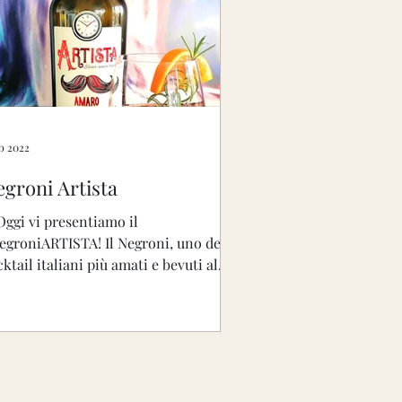
eb 2022
groni Artista
Oggi vi presentiamo il
egroniARTISTA! Il Negroni, uno dei
ktail italiani più amati e bevuti al
ndo, nasce a Firenze nel 1919 dal...