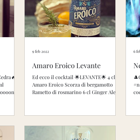
9 feb 2022
6 f
Amaro Eroico Levante
Ne
Cedra🔥
Ed ecco il cocktail 🌟LEVANTE🌟 4 cl
🎩
ml
Amaro Eroico Scorza di bergamotto
#n
booooono!
Rametto di rosmarino 6 cl Ginger Ale 🤪
coc
Non avevo la scorza di...
mo