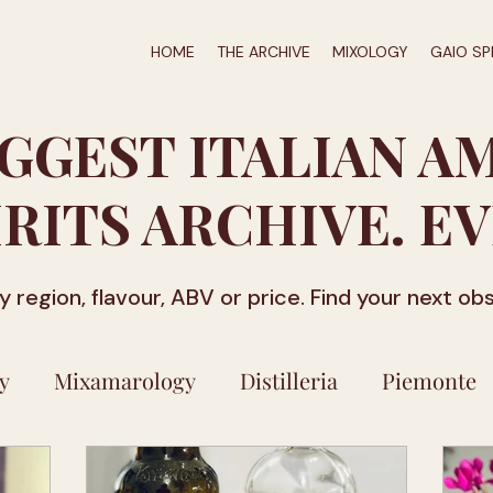
HOME
THE ARCHIVE
MIXOLOGY
GAIO SP
IGGEST ITALIAN A
IRITS ARCHIVE. EV
by region, flavour, ABV or price. Find your next ob
y
Mixamarology
Distilleria
Piemonte
ilicata
Friuli-Venezia Giulia
Veneto
Ca