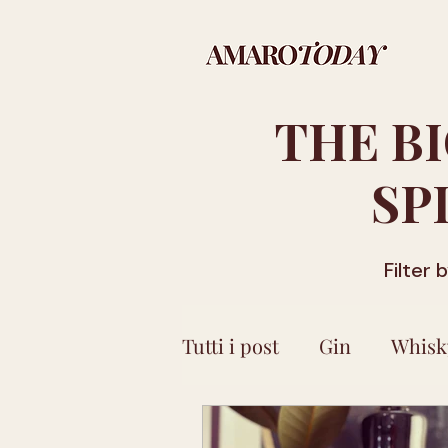
THE B
SP
Filter 
Tutti i post
Gin
Whisk
Molise
Sicilia
Bas