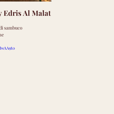
 Edris Al Malat
 di sambuco
ne
mHwAA9t0