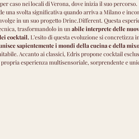
per caso nei locali di Verona, dove inizia il suo percorso. 
atico
Molto amaro
Amarissimo
de una svolta significativa quando arriva a Milano e inco
nvolge in un suo progetto Drinc.Different. Questa esperie
tecnica, trasformandolo in un 
abile interprete delle nuo
ei cocktail. 
L’esito di questa evoluzione si concretizza i
 unisce sapientemente i mondi della cucina e della mix
itabile. Accanto ai classici, Edris propone cocktail esclus
e propria esperienza multisensoriale, sorprendente e unic