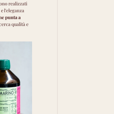
no realizzati 
 e l'eleganza 
he punta a 
erca qualità e 