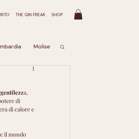
IRITO
THE GIN FREAK
SHOP
mbardia
Molise
Valle D'Aosta
 gentilezz
a, 
bruzzo
potere di 
ra di calore e 
romatico
re il mondo 