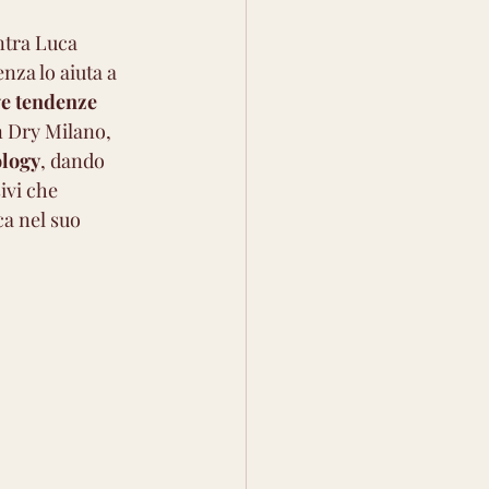
ntra Luca 
nza lo aiuta a 
ve tendenze 
n Dry Milano, 
ology
, dando 
ivi che 
a nel suo 