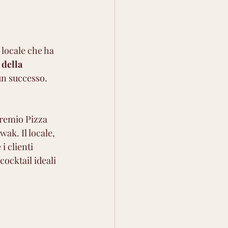
 locale che ha 
della 
n successo. 
premio Pizza 
ak. Il locale, 
 clienti 
ocktail ideali 