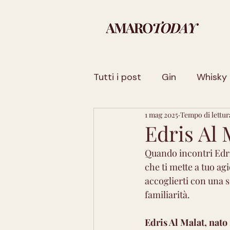
Tutti i post
Gin
Whisky
1 mag 2025
Tempo di lettur
Sicilia
Basilicata
Fr
Edris Al 
Quando incontri Edris
Trentino-Alto Adige
La
che ti mette a tuo agi
accoglierti con una s
familiarità.
Sardegna
Toscana
Edris Al Malat, nato