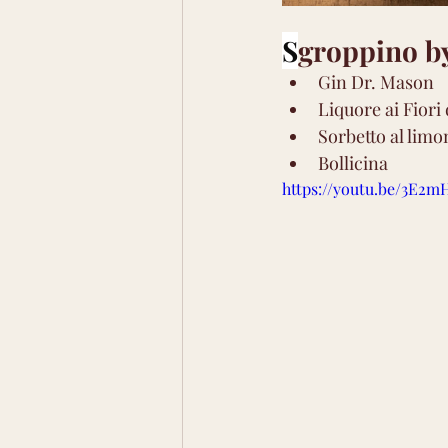
S
groppino by
Gin Dr. Mason
Liquore ai Fiori
Sorbetto al limo
Bollicina
https://youtu.be/3E2