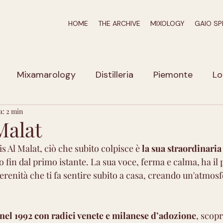
HOME
THE ARCHIVE
MIXOLOGY
GAIO SP
Mixamarology
Distilleria
Piemonte
Lo
a: 2 min
iuli-Venezia Giulia
Veneto
Calabria
Puglia
Malat
 Al Malat, ciò che subito colpisce è 
la sua straordinaria
zio
Emilia Romagna
Liguria
Marche
A
o fin dal primo istante. La sua voce, ferma e calma, ha il 
erenità che ti fa sentire subito a casa, creando un'atmosfe
Umbria
Campania
Erbe e Spezie
Molto a
 nel 1992 con radici venete e milanese d’adozione
, scop