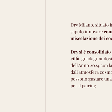
Dry Milano, situato in
saputo innovare 
comb
miscelazione dei co
Dry si è consolidato
città,
 guadagnandosi i
dell'Anno 2024 con l
dall'atmosfera cosmo
possono gustare una p
per il pairing. 