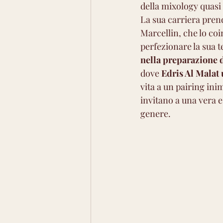
della mixology quasi 
Aromatico medio
Arom
La sua carriera pren
Marcellin, che lo coi
perfezionare la sua 
nella preparazione d
dove 
Edris Al Malat
vita a un pairing inim
invitano a una vera 
genere.