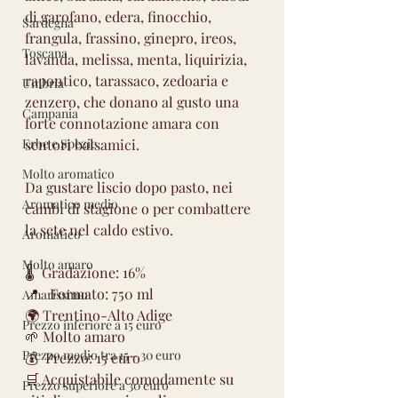
di garofano, edera, finocchio, 
Sardegna
frangula, frassino, ginepro, ireos, 
Toscana
lavanda, melissa, menta, liquirizia, 
rapontico, tarassaco, zedoaria e 
Umbria
zenzero, che donano al gusto una 
Campania
forte connotazione amara con 
Erbe e Spezie
sentori balsamici.
Molto aromatico
Da gustare liscio dopo pasto, nei 
Aromatico medio
cambi di stagione o per combattere 
la sete nel caldo estivo.
Aromatico
Molto amaro
🌡  Gradazione: 16%
📍   Formato: 750 ml
Amarissimo
🌍 Trentino-Alto Adige
Prezzo inferiore a 15 euro
🌱 Molto amaro
Prezzo medio tra 15 - 30 euro
💰  Prezzo: 15 euro
🛒 Acquistabile comodamente su 
Prezzo superiore a 30 euro