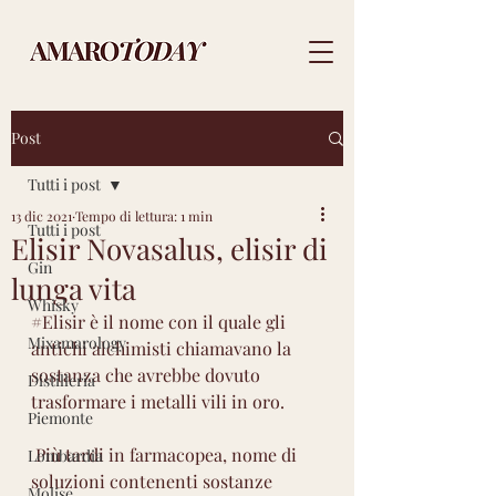
Post
Tutti i post
13 dic 2021
Tempo di lettura: 1 min
Tutti i post
Elisir Novasalus, elisir di
Gin
lunga vita
Whisky
#Elisir
 è il nome con il quale gli 
Mixamarology
antichi alchimisti chiamavano la 
sostanza che avrebbe dovuto 
Distilleria
trasformare i metalli vili in oro.
Piemonte
 Più tardi in farmacopea, nome di 
Lombardia
soluzioni contenenti sostanze 
Molise