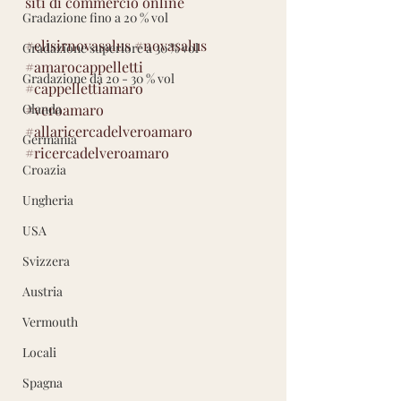
siti di commercio online
Gradazione fino a 20 % vol
#elisirnovasalus
#novasalus
Gradazione superiore a 30 % vol
#amarocappelletti
Gradazione da 20 - 30 % vol
#cappellettiamaro
Olanda
#veroamaro
#allaricercadelveroamaro
Germania
#ricercadelveroamaro
Croazia
Ungheria
USA
Svizzera
Austria
Vermouth
Locali
Spagna