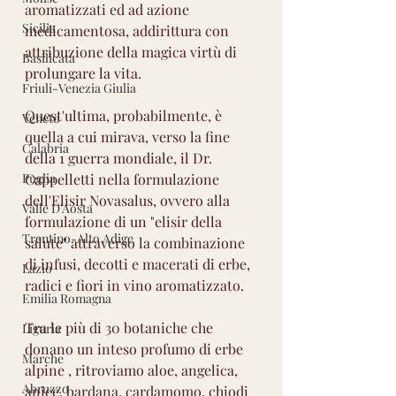
aromatizzati ed ad azione 
Sicilia
medicamentosa, addirittura con 
attribuzione della magica virtù di 
Basilicata
prolungare la vita.
Friuli-Venezia Giulia
Quest'ultima, probabilmente, è 
Veneto
quella a cui mirava, verso la fine 
Calabria
della 1 guerra mondiale, il Dr. 
Puglia
Cappelletti nella formulazione 
dell'Elisir Novasalus, ovvero alla 
Valle D'Aosta
formulazione di un "elisir della 
Trentino-Alto Adige
salute" attraverso la combinazione 
di infusi, decotti e macerati di erbe, 
Lazio
radici e fiori in vino aromatizzato.
Emilia Romagna
Tra le più di 30 botaniche che 
Liguria
donano un inteso profumo di erbe 
Marche
alpine , ritroviamo aloe, angelica, 
Abruzzo
anice, bardana, cardamomo, chiodi 