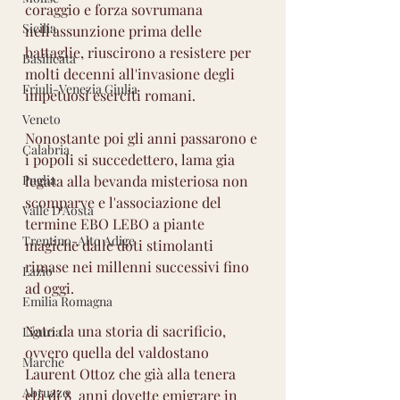
coraggio e forza sovrumana 
Sicilia
nell'assunzione prima delle 
battaglie, riuscirono a resistere per 
Basilicata
molti decenni all'invasione degli 
Friuli-Venezia Giulia
impetuosi eserciti romani.
Veneto
Nonostante poi gli anni passarono e 
Calabria
i popoli si succedettero, lama gia 
Puglia
legata alla bevanda misteriosa non 
scomparve e l'associazione del 
Valle D'Aosta
termine EBO LEBO a piante 
Trentino-Alto Adige
magiche dalle doti stimolanti 
rimase nei millenni successivi fino 
Lazio
ad oggi.
Emilia Romagna
Nato da una storia di sacrificio, 
Liguria
ovvero quella del valdostano 
Marche
Laurent Ottoz che già alla tenera 
Abruzzo
età di 8  anni dovette emigrare in 