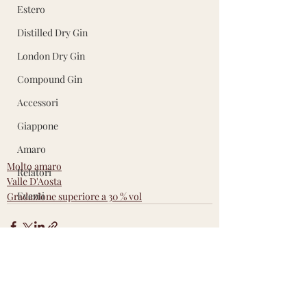
Estero
Distilled Dry Gin
London Dry Gin
Compound Gin
Accessori
Giappone
Amaro
Molto amaro
Relatori
Valle D'Aosta
Eventi
Gradazione superiore a 30 % vol
Post recenti
Mostra tutti