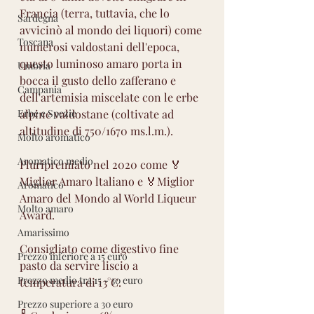
Francia (terra, tuttavia, che lo 
Sardegna
avvicinò al mondo dei liquori) come 
Toscana
numerosi valdostani dell'epoca, 
questo luminoso amaro porta in 
Umbria
bocca il gusto dello zafferano e 
Campania
dell'artemisia miscelate con le erbe 
Erbe e Spezie
alpine valdostane (coltivate ad 
altitudine di 750/1670 ms.l.m.).
Molto aromatico
Aromatico medio
Pluripremiato nel 2020 come 🏅
Miglior Amaro ltaliano e 🏅Miglior 
Aromatico
Amaro del Mondo al World Liqueur 
Molto amaro
Award.
Amarissimo
Consigliato come digestivo fine 
Prezzo inferiore a 15 euro
pasto da servire liscio a 
Prezzo medio tra 15 - 30 euro
temperatura di 13°C.
Prezzo superiore a 30 euro