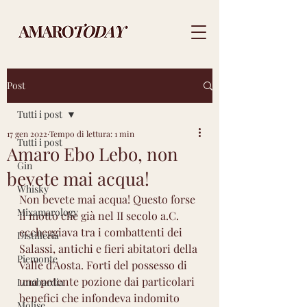
Post
Tutti i post
17 gen 2022
Tempo di lettura: 1 min
Tutti i post
Amaro Ebo Lebo, non
Gin
bevete mai acqua!
Whisky
Non bevete mai acqua! Questo forse 
Mixamarology
il motto che già nel II secolo a.C. 
eccheggiava tra i combattenti dei 
Distilleria
Salassi, antichi e fieri abitatori della 
Piemonte
Valle d'Aosta. Forti del possesso di 
una potente pozione dai particolari 
Lombardia
benefici che infondeva indomito 
Molise