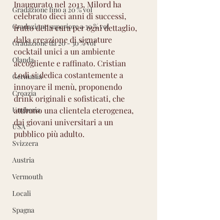
Inaugurato nel 2013, Milord ha 
Gradazione fino a 20 % vol
celebrato dieci anni di successi, 
Gradazione superiore a 30 % vol
frutto della cura per ogni dettaglio, 
dalla creazione di signature 
Gradazione da 20 - 30 % vol
cocktail unici a un ambiente 
Olanda
accogliente e raffinato. Cristian 
Lodi si dedica costantemente a 
Germania
innovare il menù, proponendo 
Croazia
drink originali e sofisticati, che 
attirano una clientela eterogenea, 
Ungheria
dai giovani universitari a un 
USA
pubblico più adulto.
Svizzera
Austria
Vermouth
Locali
Spagna