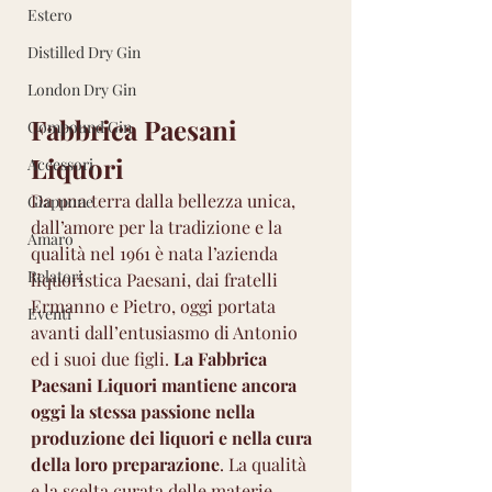
Estero
Distilled Dry Gin
London Dry Gin
Fabbrica Paesani 
Compound Gin
Liquori
Accessori
Da una terra dalla bellezza unica, 
Giappone
dall’amore per la tradizione e la 
Amaro
qualità nel 1961 è nata l’azienda 
Relatori
liquoristica Paesani, dai fratelli 
Ermanno e Pietro, oggi portata 
Eventi
avanti dall’entusiasmo di Antonio 
ed i suoi due figli. 
La Fabbrica 
Paesani Liquori mantiene ancora 
oggi la stessa passione nella 
produzione dei liquori e nella cura 
della loro preparazione
.
 La
 qualità 
e la scelta curata delle materie 