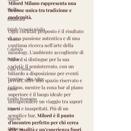
Milord Milano rappresenta una 
Sicilia
fusione unica tra tradizione e 
modernità.
Basilicata
Friuli-Venezia Giulia
Ogni cocktail proposto è il risultato 
di una passione autentica e di una 
Veneto
continua ricerca nell'arte della 
Calabria
mixology. L'ambiente accogliente di 
Puglia
Milord si distingue per la sua 
varietà: il seminterrato, con un 
Valle D'Aosta
biliardo a disposizione per eventi 
Trentino-Alto Adige
privati, offre uno spazio riservato e 
intimo, mentre la zona bar al piano 
Lazio
superiore è il luogo ideale per 
Emilia Romagna
intraprendere un viaggio tra sapori 
nuovi e inaspettati. Più di un 
Liguria
semplice bar, 
Milord è il punto 
Marche
d'incontro perfetto per chi cerca 
Abruzzo
stile, qualità e un’esperienza fuori 