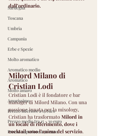
dall’ordinario.
Sardegna
Toscana
Umbria
Campania
Erbe e Spezie
Molto aromatico
Aromatico medio
Milord Milano di 
Aromatico
Cristian Lodi
Molto amaro
Cristian Lodi è il fondatore e bar 
Amarissimo
manager di Milord Milano. Con una 
passione innata per la mixology, 
Prezzo inferiore a 15 euro
Cristian ha trasformato 
Milord in 
Prezzo medio tra 15 - 30 euro
un locale di riferimento, dove i 
cocktail sono l’anima del servizio
. 
Prezzo superiore a 30 euro