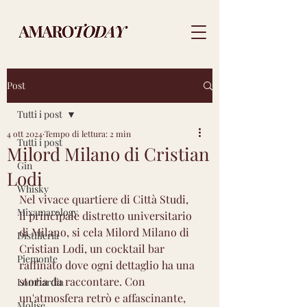
Post
Tutti i post
4 ott 2024
Tempo di lettura: 2 min
Tutti i post
Milord Milano di Cristian
Gin
Lodi
Whisky
Nel vivace quartiere di Città Studi, 
Mixamarology
il principale distretto universitario 
di Milano, si cela Milord Milano di 
Distilleria
Cristian Lodi, un cocktail bar 
Piemonte
raffinato dove ogni dettaglio ha una 
storia da raccontare. Con 
Lombardia
un'atmosfera retrò e affascinante, 
Molise