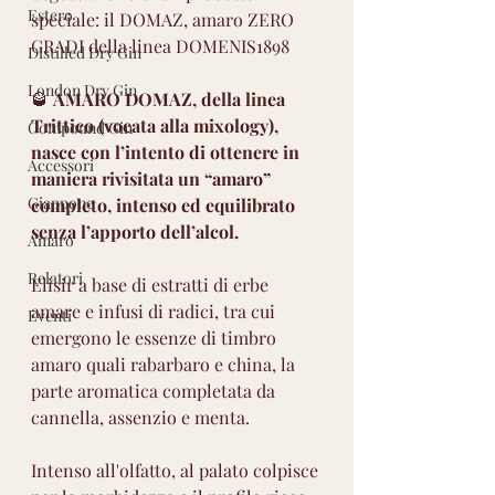
Estero
speciale: il DOMAZ, amaro ZERO 
GRADI della linea DOMENIS1898
Distilled Dry Gin
London Dry Gin
🥃 
AMARO DOMAZ, della linea 
Trittico (vocata alla mixology), 
Compound Gin
nasce con l’intento di ottenere in 
Accessori
maniera rivisitata un “amaro” 
Giappone
completo, intenso ed equilibrato 
senza l’apporto dell’alcol.
Amaro
Relatori
Elisir a base di estratti di erbe 
amare e infusi di radici, tra cui 
Eventi
emergono le essenze di timbro 
amaro quali rabarbaro e china, la 
parte aromatica completata da 
cannella, assenzio e menta. 
Intenso all'olfatto, al palato colpisce 