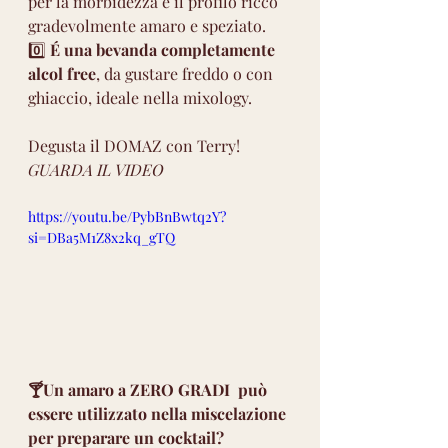
per la morbidezza e il profilo ricco 
gradevolmente amaro e speziato.
0️⃣ 
É una bevanda completamente 
alcol free
, da gustare freddo o con 
ghiaccio, ideale nella mixology.
Degusta il DOMAZ con Terry! 
GUARDA IL VIDEO 
https://youtu.be/PybBnBwtq2Y?
si=DBa5M1Z8x2kq_gTQ
🍸Un amaro a ZERO GRADI  può 
essere utilizzato nella miscelazione 
per preparare un cocktail?