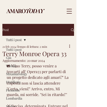
Post
Tutti i post
21 feb 2024
Tempo di lettura: 2 min
Tutti i post
Terry Monroe Opera 33
Gin
Aggiornamento:
20 mar 2024
☎️ "Ciao Terry, posso venire a 
Whisky
trovarti all' Opera33 per parlarti di 
Mixamarology
un progetto dedicato agli amari?" La 
Distilleria
risposta non si lascia attendere 
"Certo, vieni!" Arrivo, entro, Mi 
Piemonte
guarda, mi sorride. "Sei in ritardo!’’
Lombardia
🥇 Decisa, determinata. Entrare nel 
Molise