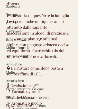
d'Aosta.
Sardegna
Toscana
Dalla storia di quest'arte la famiglia 
Levi crea anche un liquore amaro, 
Umbria
ottenuto dalla sapiente 
Campania
macerazione in alcool di preziose e 
selezionate piante🌿officinali 
Erbe e Spezie
alpine, con un gusto erbaceo deciso 
Molto aromatico
ed equilibrato è arricchito da dolci 
Aromatico medio
note aromatiche e 🌼floreali.
Aromatico
🥃Da gustare come dopo pasto a 
Molto amaro
temperatura di 13°C.
Amarissimo
🌡 Gradazione: 36%
Prezzo inferiore a 15 euro
📍 Formato: 700ml
🌍 Valle D'Aosta 
Prezzo medio tra 15 - 30 euro
🌱 Aromatico medio
Prezzo superiore a 30 euro
💰 Prezzo: 25 euro