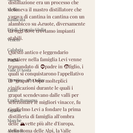
distillazione era un processo che 
deteneva il mastro distillatore che 
Sicilia
vagava di cantina in cantina con un 
Basilicata
alambicco su 🚴ruote, diversamente 
Friuli-Venezia Giulia
da oggi dove troviamo impianti 
stabili.
Veneto
Calabria
Questo antico e leggendario 
mestiere nella famiglia Levi venne 
Puglia
tramandato di 🧔padre in 🧒figlio, i 
Valle D'Aosta
quali si conquistarono l'appellativo 
Trentino-Alto Adige
di “grapat". Dopo molteplici 
vinificazioni durante le quali i 
Lazio
grapat scendevano dalle valli per 
Emilia Romagna
selezionare le migliori vinacce, fu 
Guglielmo Levi a fondare la prima 
Liguria
distilleria di famiglia all'ombra 
Marche
delle 🏔️vette più alte d'Europa, 
nella Roma delle Alpi, la Valle 
Abruzzo