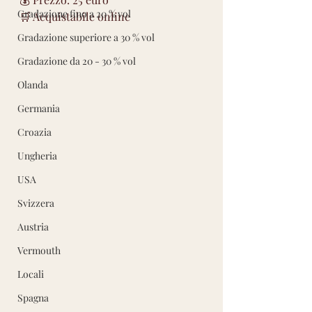
Gradazione fino a 20 % vol
🛒 Acquistabile online 
Gradazione superiore a 30 % vol
Gradazione da 20 - 30 % vol
Olanda
Germania
Croazia
Ungheria
USA
Svizzera
Austria
Vermouth
Locali
Spagna