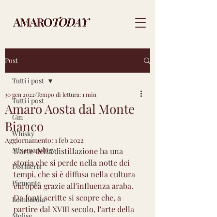
Post
Tutti i post
30 gen 2022
Tempo di lettura: 1 min
Tutti i post
Amaro Aosta dal Monte
Gin
Bianco
Whisky
Aggiornamento:
1 feb 2022
Mixamarology
L'arte della distillazione ha una 
storia che si perde nella notte dei 
Distilleria
tempi, che si è diffusa nella cultura 
Piemonte
europea grazie all'influenza araba. 
Da fonti scritte si scopre che, a 
Lombardia
partire dal XVIII secolo, l'arte della 
Molise