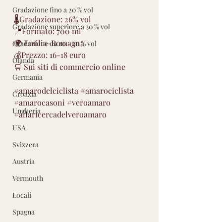
Gradazione fino a 20 % vol
🌡Gradazione: 26% vol
Gradazione superiore a 30 % vol
📍Formato: 700 ml
🌍 Emilia-Romagna
Gradazione da 20 - 30 % vol
💰Prezzo: 16-18 euro
Olanda
🛒 Sui siti di commercio online
Germania
#amarodelciclista
#amarociclista
Croazia
#amarocasoni
#veroamaro
Ungheria
#allaricercadelveroamaro
USA
Svizzera
Austria
Vermouth
Locali
Spagna