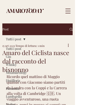
Post
Tutti i post
15 set 2021
Tempo di lettura: 1 min
Tutti i post
Amaro del Ciclista nasce
Gin
dal racconto del
Whisky
bisnonno
Mixamarology
Ricordo quel mattino di Maggio 
Distilleria
quando con Giacomo siamo partiti 
da Londra con la Coppi e la Carrera 
Piemonte
alla volta di Cambridge 🇬🇧. Un 
Lombardia
viaggio avventuroso, una ruota 
Molise
bucata, persi in mezzo ai campi: un 