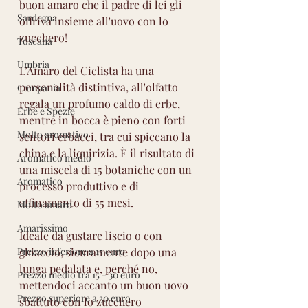
buon amaro che il padre di lei gli 
Sardegna
offriva insieme all'uovo con lo 
zucchero!
Toscana
Umbria
L’Amaro del Ciclista ha una 
personalità distintiva, all'olfatto 
Campania
regala un profumo caldo di erbe, 
Erbe e Spezie
mentre in bocca è pieno con forti 
Molto aromatico
sentori erbacei, tra cui spiccano la 
china e la liquirizia. È il risultato di 
Aromatico medio
una miscela di 15 botaniche con un 
Aromatico
processo produttivo e di 
affinamento di 5️5 mesi.
Molto amaro
Amarissimo
Ideale da gustare liscio o con 
Prezzo inferiore a 15 euro
ghiaccio, sicuramente dopo una 
lunga pedalata e, perché no, 
Prezzo medio tra 15 - 30 euro
mettendoci accanto un buon uovo 
Prezzo superiore a 30 euro
sbattuto con lo zucchero