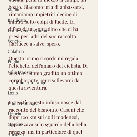
boato. Giacomo urla di abbassarsi, 
Sicilia
rimaniamo impietriti decine di 
Basilicata
minuti sotto colpi di fucile. La 
difesa di un contadino che ci ha 
Friuli-Venezia Giulia
presi per ladri del suo raccolto. 
Veneto
Cartucce a salve, spero.
Calabria
Questo primo ricordo mi regala 
Puglia
l’etichetta dell’amaro del ciclista. Di 
Valle D'Aosta
certo avremmo gradito un ottimo 
corroborante per risollevarci da 
Trentino-Alto Adige
questa avventura.
Lazio
In realtà, questo infuso nasce dal 
Emilia Romagna
racconto del bisnonno Casoni che 
Liguria
dopo 120 km sui colli modenesi, 
Marche
apprezzava sì lo sguardo della bella 
ragazza, ma in particolare di quel 
Abruzzo