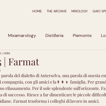
HOME
THE ARCHIVE
MIXOLOGY
GAIO SP
Mixamarology
Distilleria
Piemonte
Lo
: 1 min
iuli-Venezia Giulia
Veneto
Calabria
Puglia
 | Farmat
3
zio
Emilia Romagna
Liguria
Marche
A
 parola del dialetto di Anterselva, una parola di onesta e
compagnia, con gli amici e la👨‍👩‍👦 famiglia. Per grand
o rilassamento. Per il sole splendente sull'orizzonte. Fa
Umbria
Campania
Erbe e Spezie
Molto a
a di successo. Riesce a far dimenticare le piccole difficolt
diane. Farmat trasforma i colleghi di lavoro in amici.