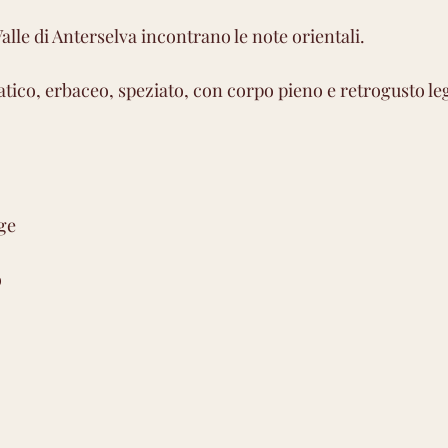
Valle di Anterselva incontrano le note orientali.
ico, erbaceo, speziato, con corpo pieno e retrogusto l
ge
o