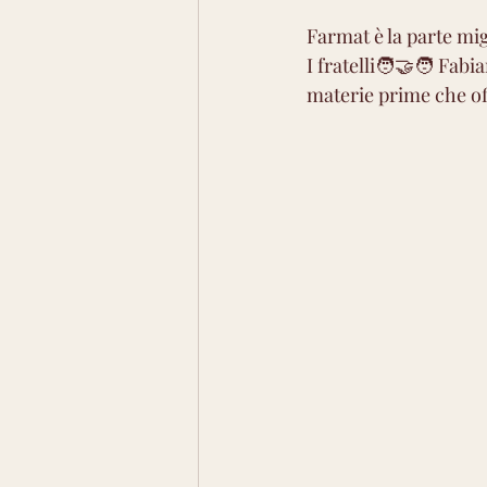
Aromatico medio
Arom
Farmat è la parte mig
I fratelli🧑‍🤝‍🧑 Fab
materie prime che off