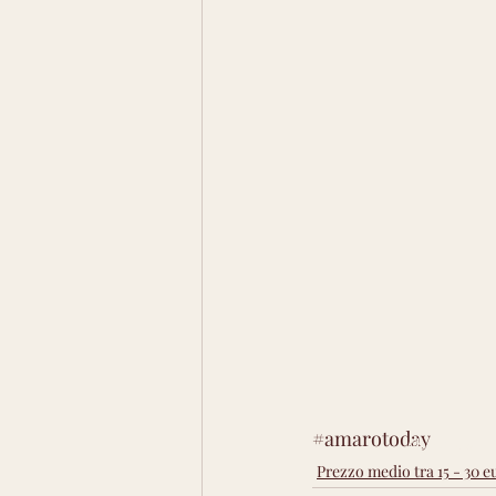
#amarotoday
About Us
Prezzo medio tra 15 - 30 e