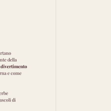
ortano 
nte della 
l divertimento
rna e come 
erbe 
scoli di 