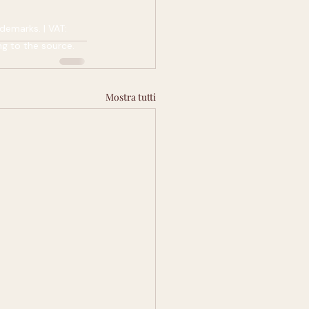
demarks. | VAT:
ng to the source.
Mostra tutti