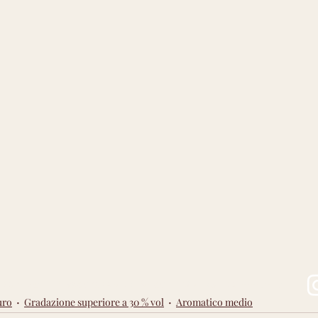
Privacy & Cookie Policy
Stories
Contact
Community
uro
Gradazione superiore a 30 % vol
Aromatico medio