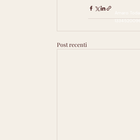
Amaro Today,
13345200961.
Post recenti