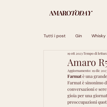
Tutti i post
Gin
Whisky
19 ott 2023
Tempo di lettura
Sicilia
Basilicata
Fr
Amaro R5
Aggiornamento:
19 dic 202
Trentino-Alto Adige
La
Farmat
 è una grande
Farmat è sinonimo di 
conversazioni e seren
Sardegna
Toscana
gioia per una giornat
preoccupazioni quoti