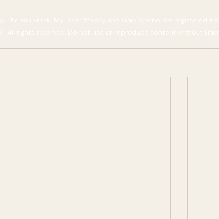
 The Gin Freak, My Dear Whisky and Gaio Spirito are registered tra
 All rights reserved. Do not use or reproduce content without linki