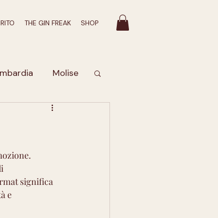
IRITO
THE GIN FREAK
SHOP
mbardia
Molise
Valle D'Aosta
bruzzo
mozione. 
i 
rmat significa 
romatico
à e 