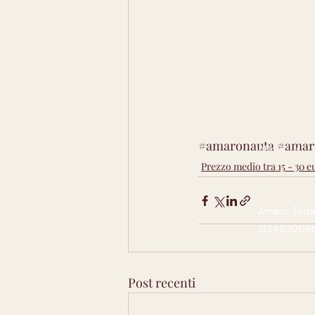
#amaronauta
#amar
About Us
Prezzo medio tra 15 - 30 e
Amaro Today,
13345200961.
Post recenti