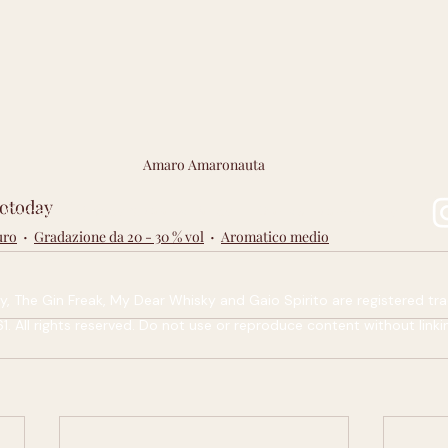
Amaro Amaronauta
otoday
Privacy & Cookie Policy
Stories
Contact
Community
uro
Gradazione da 20 - 30 % vol
Aromatico medio
 The Gin Freak, My Dear Whisky and Gaio Spirito are registered tra
 All rights reserved. Do not use or reproduce content without linki