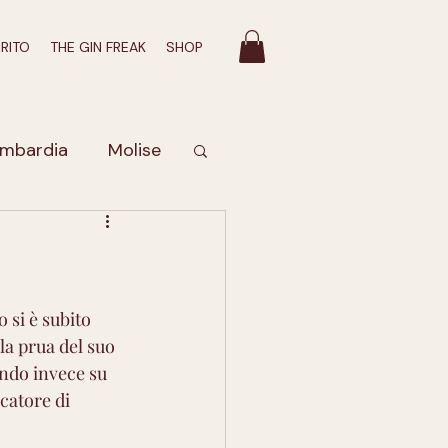
IRITO
THE GIN FREAK
SHOP
mbardia
Molise
Valle D'Aosta
bruzzo
 si è subito 
la prua del suo
ondo invece su
romatico
catore di 