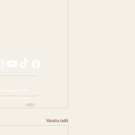
demarks. | VAT:
ng to the source.
Mostra tutti