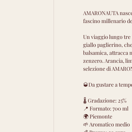
AMARONAUTA nasce dal
fascino millenario de
Un viaggio lungo tre
giallo paglierino, ch
balsamica, attracca n
zenzero. Arancia, lim
selezione di AMAR
🥃Da gustare a tempe
🌡 Gradazione: 25%
📍 Formato: 700 ml
🌍 Piemonte 
🌱 Aromatico medio 