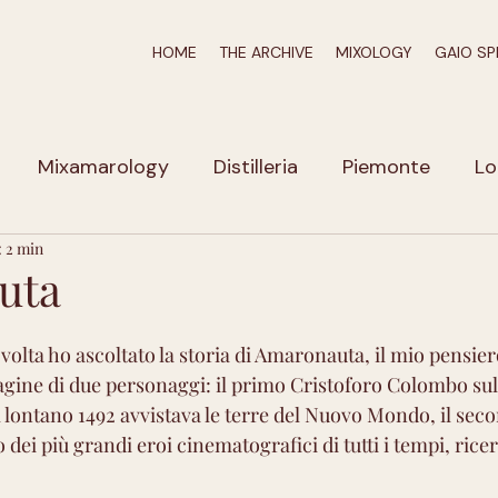
HOME
THE ARCHIVE
MIXOLOGY
GAIO SP
Mixamarology
Distilleria
Piemonte
Lo
: 2 min
iuli-Venezia Giulia
Veneto
Calabria
Puglia
uta
zio
Emilia Romagna
Liguria
Marche
A
olta ho ascoltato la storia di Amaronauta, il mio pensiero
agine di due personaggi: il primo Cristoforo Colombo sul
 lontano 1492 avvistava le terre del Nuovo Mondo, il sec
Umbria
Campania
Erbe e Spezie
Molto a
 dei più grandi eroi cinematografici di tutti i tempi, ricer