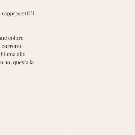
rappresenti il 
une colore 
a corrente 
chiama allo 
cao, questa la 