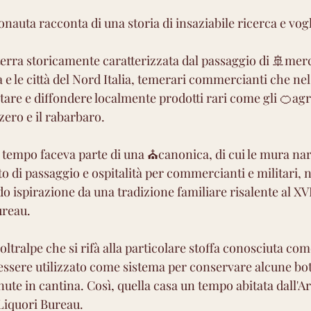
atico
Molto amaro
Amarissimo
uta racconta di una storia di insaziabile ricerca e vogl
erra storicamente caratterizzata dal passaggio di 🚢merc
a e le città del Nord Italia, temerari commercianti che ne
tare e diffondere localmente prodotti rari come gli 🍊agr
zero e il rabarbaro.
 tempo faceva parte di una ⛪canonica, di cui le mura nar
 di passaggio e ospitalità per commercianti e militari, 
 ispirazione da una tradizione familiare risalente al XVI
ureau. 
ltralpe che si rifà alla particolare stoffa conosciuta com
 essere utilizzato come sistema per conservare alcune bott
te in cantina. Così, quella casa un tempo abitata dall'Ar
 Liquori Bureau.