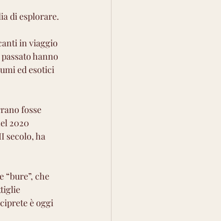
ia di esplorare.
anti in viaggio 
l passato hanno 
umi ed esotici 
rano fosse 
nel 2020 
I secolo, ha 
e “bure”, che 
iglie 
ciprete è oggi 