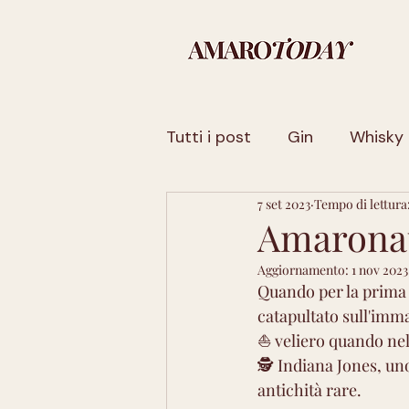
Tutti i post
Gin
Whisky
7 set 2023
Tempo di lettura
Sicilia
Basilicata
Fr
Amarona
Aggiornamento:
1 nov 2023
Trentino-Alto Adige
La
Quando per la prima v
catapultato sull'imm
⛵ veliero quando nel
Sardegna
Toscana
🕵️ Indiana Jones, uno
antichità rare.