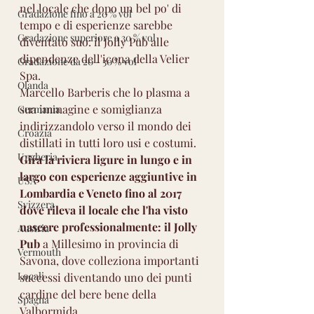
nel locale che dopo un bel po' di 
Gradazione fino a 20 % vol
tempo e di esperienze sarebbe 
Gradazione superiore a 30 % vol
diventato suo: il Jolly Pub alle 
dipendenze dell'icona della Velier 
Gradazione da 20 - 30 % vol
Spa.
Olanda
Marcello Barberis che lo plasma a 
sua immagine e somiglianza 
Germania
indirizzandolo verso il mondo dei 
Croazia
distillati in tutti loro usi e costumi. 
Ungheria
Gira la riviera ligure in lungo e in 
largo con esperienze aggiuntive in 
USA
Lombardia e Veneto fino al 2017 
Svizzera
dove rileva il locale che l'ha visto 
nascere professionalmente: il Jolly 
Austria
Pub
 a Millesimo in provincia di 
Vermouth
Savona, dove colleziona importanti 
Locali
successi diventando uno dei punti 
cardine del bere bene della 
Spagna
Valbormida.