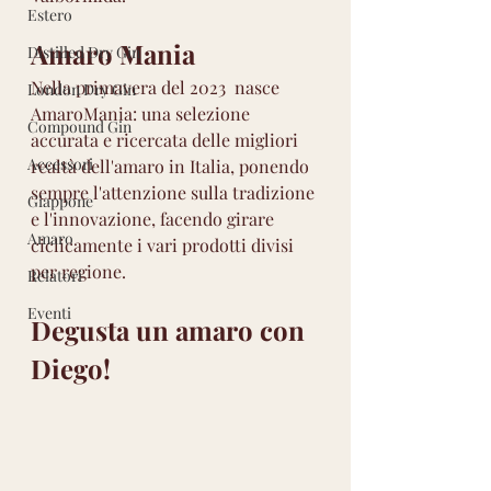
Estero
Amaro Mania
Distilled Dry Gin
Nella primavera del 2023  nasce 
London Dry Gin
AmaroMania: una selezione 
Compound Gin
accurata e ricercata delle migliori 
Accessori
realtà dell'amaro in Italia, ponendo 
sempre l'attenzione sulla tradizione 
Giappone
e l'innovazione, facendo girare 
Amaro
ciclicamente i vari prodotti divisi 
per regione.
Relatori
Eventi
Degusta un amaro con 
Diego!