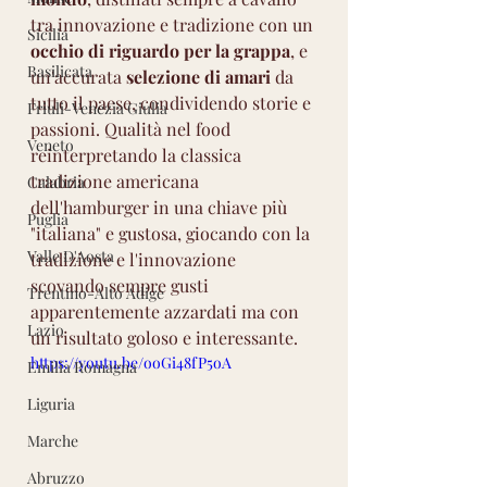
tra innovazione e tradizione con un 
Sicilia
occhio di riguardo per la grappa
, e 
Basilicata
un'accurata 
selezione di amari
 da 
tutto il paese, condividendo storie e 
Friuli-Venezia Giulia
passioni. Qualità nel food 
Veneto
reinterpretando la classica 
tradizione americana 
Calabria
dell'hamburger in una chiave più  
Puglia
"italiana" e gustosa, giocando con la 
Valle D'Aosta
tradizione e l'innovazione 
scovando sempre gusti 
Trentino-Alto Adige
apparentemente azzardati ma con 
Lazio
un risultato goloso e interessante.
https://youtu.be/ooGi48fP5oA
Emilia Romagna
Liguria
Marche
Abruzzo