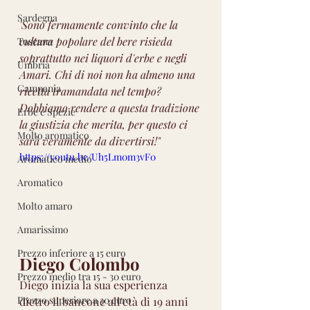
Sardegna
'Sono fermamente convinto che la 
cultura popolare del bere risieda 
Toscana
soprattutto nei liquori d'erbe e negli 
Umbria
Amari. Chi di noi non ha almeno una 
Campania
ricetta tramandata nel tempo? 
Dobbiamo rendere a questa tradizione 
Erbe e Spezie
la giustizia che merita, per questo ci 
Molto aromatico
sarà veramente da divertirsi!"  
https://youtu.be/Uh5Lm0m3vF0
Aromatico medio
Aromatico
Molto amaro
Amarissimo
Prezzo inferiore a 15 euro
Diego Colombo
Prezzo medio tra 15 - 30 euro
Diego inizia la sua esperienza 
Prezzo superiore a 30 euro
dietro il bancone all'età di 19 anni 