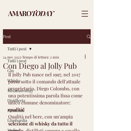
Post
Tutti i post
24 nov 2022
Tempo di lettura: 2 min
Tutti i post
Con Diego al Jolly Pub
Gin
Il Jolly Pub nasce nel 1997, nel 2017 
Whisky
passa sotto il comando dell'attuale 
proprietario, Diego Colombo, con 
Mixamarology
una potentissima parola fissa come 
Distilleria
unico comune denominatore: 
qualità!
Piemonte
Qualità nel bere, con un'ampia 
Lombardia
selezione di whisky da tutto il 
Molise
mondo
, distillati sempre a cavallo 