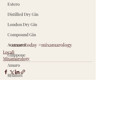
Estero
Distilled Dry Gin
London Dry Gin
Compound Gin
#amarotoday
#mixamarology
Accessori
Locali
Giappone
Mixamarology
Amaro
Relatori
Eventi
Post recenti
Mostra tutti