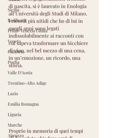
di nascita, si è laureato in Enologia 
Sicilia
all’Università degli Studi di Milano. 
Basilicata
I ricordi più nitidi che ho di lui in 
quegli anni sono legati 
Friuli-Venezia Giulia
indissolubilmente ai racconti con 
Veneto
cui sapeva trasformare un bicchiere 
di vino, nel bel mezzo di una cena, 
Calabria
in un’emozione, un ricordo, una 
Puglia
storia.
Valle D'Aosta
Trentino-Alto Adige
Lazio
Emilia Romagna
Liguria
Marche
Proprio in memoria di quei tempi 
Abruzzo