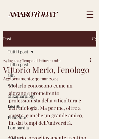
Post
Tutti i post
24 lug 2023
Tempo di lettura: 1 min
Tutti i post
Vittorio Merlo, l'enologo
Gin
Aggiornamento:
30 mar 2024
Molti lo conoscono come un 
Whisky
giovane e promettente 
Mixamarology
professionista della viticoltura e 
Distilleria
dell’enologia. Ma per me, oltre a 
questo, è anche un grande amico, 
Piemonte
fin dai tempi dell’università. 
Lombardia
Vittorio, orgogliosamente trentino 
Molise