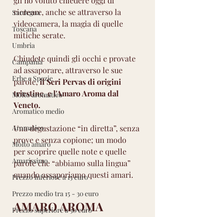
gli ho voluto chiedere oggi di 
ricreare, anche se attraverso la 
Sardegna
videocamera, la magia di quelle 
Toscana
mitiche serate.
Umbria
Chiudete quindi gli occhi e provate 
Campania
ad assaporare, attraverso le sue 
Erbe e Spezie
parole, 
il Seri Pervas di origini 
triestine, e l'Amaro Aroma dal 
Molto aromatico
Veneto. 
Aromatico medio
Una degustazione “in diretta”, senza 
Aromatico
prove e senza copione; un modo 
Molto amaro
per scoprire quelle note e quelle 
Amarissimo
parole che “abbiamo sulla lingua” 
quando assaporiamo questi amari.
Prezzo inferiore a 15 euro
Prezzo medio tra 15 - 30 euro
AMARO AROMA
Prezzo superiore a 30 euro