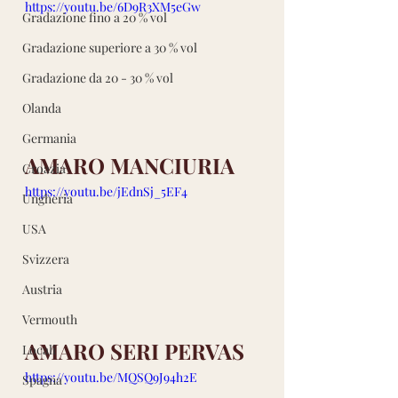
https://youtu.be/6D9R3XM5eGw
Gradazione fino a 20 % vol
Gradazione superiore a 30 % vol
Gradazione da 20 - 30 % vol
Olanda
Germania
AMARO MANCIURIA
Croazia
https://youtu.be/jEdnSj_5EF4
Ungheria
USA
Svizzera
Austria
Vermouth
AMARO SERI PERVAS
Locali
https://youtu.be/MQSQ9J94h2E
Spagna