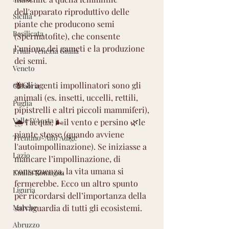
dell'apparato riproduttivo delle 
Sicilia
piante che producono semi 
Basilicata
(Spermatofite), che consente 
l’unione dei gameti e la produzione 
Friuli-Venezia Giulia
dei semi.
Veneto
🐝Gli agenti impollinatori sono gli 
Calabria
animali (es. insetti, uccelli, rettili, 
Puglia
pipistrelli e altri piccoli mammiferi),
Valle D'Aosta
🌧️ l'acqua, 🌬️il vento e persino 🌿le 
piante stesse (quando avviene 
Trentino-Alto Adige
l'autoimpollinazione). Se iniziasse a 
Lazio
mancare l’impollinazione, di 
conseguenza, la vita umana si 
Emilia Romagna
fermerebbe. Ecco un altro spunto 
Liguria
per ricordarsi dell’importanza della 
Marche
salvaguardia di tutti gli ecosistemi.
Abruzzo