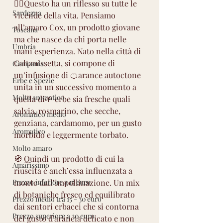
🙋‍♂️Questo ha un riflesso su tutte le 
Sardegna
vicende della vita. Pensiamo 
all’amaro Cox, un prodotto giovane 
Toscana
ma che nasce da chi porta nelle 
Umbria
mani esperienza. Nato nella città di 
Caltanissetta, si compone di 
Campania
un’infusione di 🍊arance autoctone 
Erbe e Spezie
unita in un successivo momento a 
Molto aromatico
quella di🌱 erbe sia fresche quali 
salvia, rosmarino, che secche, 
Aromatico medio
genziana, cardamomo, per un gusto 
Aromatico
morbido e leggermente torbato.
Molto amaro
🧭 Quindi un prodotto di cui la 
Amarissimo
riuscita è anch’essa influenzata a 
Prezzo inferiore a 15 euro
monte dall’impollinazione. Un mix 
di botaniche fresco ed equilibrato 
Prezzo medio tra 15 - 30 euro
dai sentori erbacei che si contorna 
Prezzo superiore a 30 euro
del gusto d’arancia delicato e non 