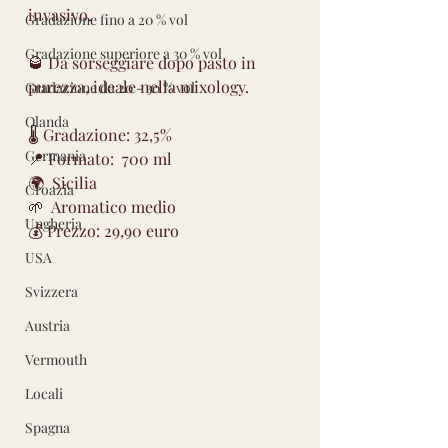
invasivo.
Gradazione fino a 20 % vol
Gradazione superiore a 30 % vol
🥃 Da sorseggiare dopo pasto in 
purezza, ideale nella mixology. 
Gradazione da 20 - 30 % vol
Olanda
🌡 Gradazione: 32,5%
Germania
📍 Formato:  700 ml
🌍  Sicilia 
Croazia
🌱  Aromatico medio 
Ungheria
💰 Prezzo: 29,90 euro
USA
Svizzera
Austria
Vermouth
Locali
Spagna