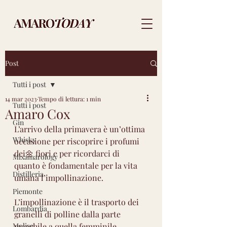
Post
Tutti i post
14 mar 2023
Tempo di lettura: 1 min
Tutti i post
Amaro Cox
Gin
L’arrivo della primavera è un’ottima 
Whisky
occasione per riscoprire i profumi 
dei🌼 fiori e per ricordarci di 
Mixamarology
quanto è fondamentale per la vita 
Distilleria
umana l’impollinazione. 
Piemonte
L’impollinazione è il trasporto dei 
Lombardia
granelli di polline dalla parte 
Molise
maschile a quella femminile 