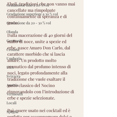
Eboli..tradizioni che non vanno mai 
Gradazione fino a 20 % vol
cancellate ma rimpolpate 
Gradazione superiore a 30 % vol
continuamente di speranza e di 
gusto.
Gradazione da 20 - 30 % vol
Olanda
Dalla macerazione di 40 giorni del 
Germania
mallo di noce, unite a spezie ed 
erbe, nasce Amaro Don Carlo, dal 
Croazia
carattere morbido che si lascia 
Ungheria
amare. Un prodotto molto 
aromatico dal profumo intenso di 
USA
noci, legato profondamente alla 
Svizzera
tradizione che vuole esaltare il 
Austria
gusto classico del Nocino 
rinnovandolo con l’introduzione di 
Vermouth
erbe e spezie selezionate.
Locali
Può essere usato nei cocktail ed è 
Spagna
perfetto per accompagnare dolci o 