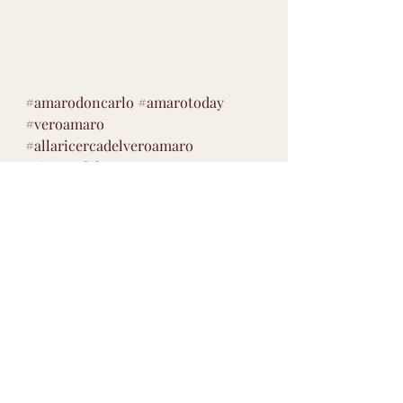
#amarodoncarlo
#amarotoday
#veroamaro
#allaricercadelveroamaro
#ricercadelveroamaro
Molto amaro
Gradazione superiore a 30 % vol
Campania
Post recenti
Mostra tutti