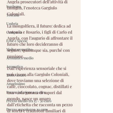
Angela prosecutori dell’attività di 
Sardegna
famiglia, l’enoteca Gargiulo 
Coloniali.
Toscana
Umbria
La mongolfiera, il futuro: dedica ad 
Antonio e Rosario, i figli di Carlo ed 
Campania
Angela, con l’augurio di affrontare il 
Erbe e Spezie
futuro che loro decideranno di 
Molto aromatico
seguire, qualunque sia, purché con 
passione.
Aromatico medio
Aromatico
Dall’esperienza sensoriale che si 
può vivere alla Gargiulo Coloniali, 
Molto amaro
dove troviamo una selezione di 
Amarissimo
caffè, cioccolato, cognac, distillati e 
Prezzo inferiore a 15 euro
una vasta gamma di sapori dal 
mondo, nasce un amaro 
Prezzo medio tra 15 - 30 euro
dall’etichetta che racconta un pezzo 
Prezzo superiore a 30 euro
di storia e tradizioni familiari di 