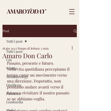
Post
Tutti i post
18 giu 2023
Tempo di lettura: 2 min
Tutti i post
Amaro Don Carlo
Gin
Passato, presente e futuro.
Whisky
Nella vita quotidiana percepiamo il 
tempo come un movimento verso 
Mixamarology
una direzione. Dopotutto, non 
Distilleria
possiamo andare avanti verso il 
futuro o rivisitare il nostro passato 
Piemonte
se ne abbiamo voglia. 
Lombardia
Molise
Ogni giorno però sembra portarci 