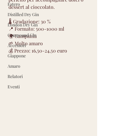
Estero
dessert al cioccolato.
Distilled Dry Gin
🌡 Gradazione: 30 %
London Dry Gin
📍 Formato: 500-1000 ml
Compound Gin
🌍 Campania 
🌱 Molto amaro 
Accessori
💰 Prezzo: 16,50-24,50 euro
Giappone
Amaro
Relatori
Eventi