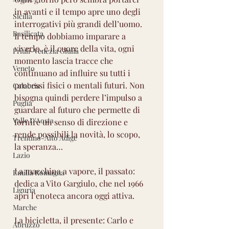
in avanti e il tempo apre uno degli 
Sicilia
interrogativi più grandi dell’uomo. 
Basilicata
Il tempo dobbiamo imparare a 
viverlo, è il cuore della vita, ogni 
Friuli-Venezia Giulia
momento lascia tracce che 
Veneto
continuano ad influire su tutti i 
processi fisici o mentali futuri. Non 
Calabria
bisogna quindi perdere l’impulso a 
Puglia
guardare al futuro che permette di 
Valle D'Aosta
fornire un senso di direzione e 
rende possibili la novità, lo scopo, 
Trentino-Alto Adige
la speranza…
Lazio
La macchina a vapore, il passato: 
Emilia Romagna
dedica a Vito Gargiulo, che nel 1966 
Liguria
aprì l’enoteca ancora oggi attiva.
Marche
La bicicletta, il presente: Carlo e 
Abruzzo