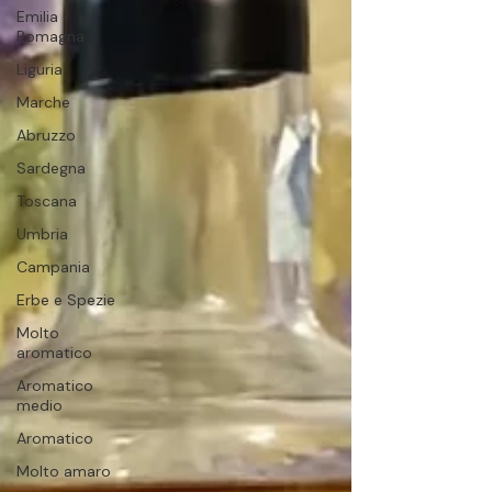
Emilia
Romagna
Liguria
Marche
Abruzzo
Sardegna
Toscana
Umbria
Campania
Erbe e Spezie
Molto
aromatico
Aromatico
medio
Aromatico
Molto amaro