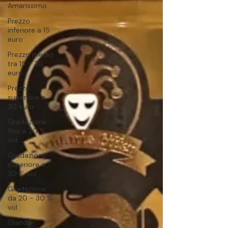
Amarissimo
Prezzo
inferiore a 15
euro
Prezzo medio
tra 15 - 30
euro
Prezzo
superiore a
30 euro
Gradazione
fino a 20 %
vol
Gradazione
superiore a
30 % vol
Gradazione
da 20 - 30 %
vol
Olanda