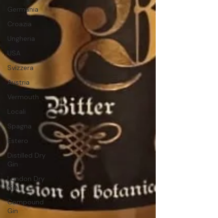
Germania
Croazia
Ungheria
USA
Svizzera
Austria
Vermouth
Locali
Spagna
Estero
Distilled Dry
Gin
London Dry
Gin
Compound
Gin