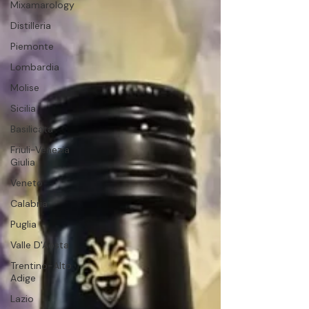
Mixamarology
Distilleria
Piemonte
Lombardia
Molise
Sicilia
Basilicata
Friuli-Venezia
Giulia
Veneto
Calabria
Puglia
Valle D'Aosta
Trentino-Alto
Adige
Lazio